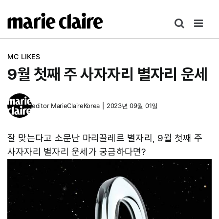
콘
텐
츠
로
MC LIKES
건
9월 첫째 주 사자자리 별자리 운세
너
뛰
기
editor
MarieClaireKorea
|
2023년 09월 01일
잘 맞는다고 소문난 마리끌레르 별자리, 9월 첫째 주
사자자리 별자리 운세가 궁금하다면?