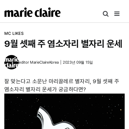
콘
텐
츠
로
MC LIKES
건
9월 셋째 주 염소자리 별자리 운세
너
뛰
기
editor
MarieClaireKorea
|
2023년 09월 15일
잘 맞는다고 소문난 마리끌레르 별자리, 9월 셋째 주
염소자리 별자리 운세가 궁금하다면?