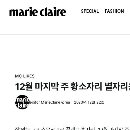
콘
텐
SPECIAL
FASHION
츠
로
건
너
뛰
기
MC LIKES
12월 마지막 주 황소자리 별자
editor
MarieClaireKorea
|
2023년 12월 22일
잘 맞는다고 소문난 마리끌레르 별자리, 12월 마지막 