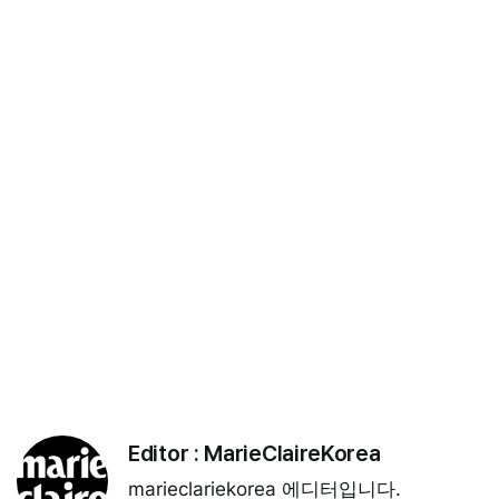
Editor :
MarieClaireKorea
marieclariekorea 에디터입니다.