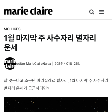
콘
텐
츠
로
MC LIKES
건
1월 마지막 주 사수자리 별자리
너
뛰
운세
기
editor
MarieClaireKorea
|
2024년 01월 26일
잘 맞는다고 소문난 마리끌레르 별자리, 1월 마지막 주 사수자리
별자리 운세가 궁금하다면?