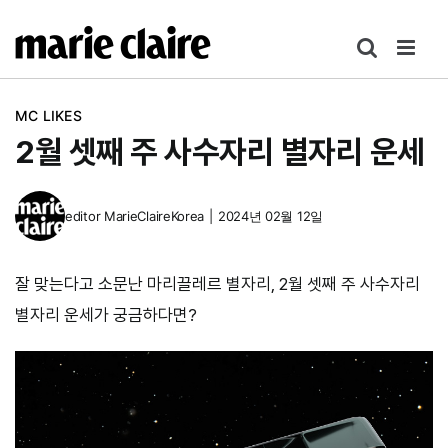
콘
텐
츠
로
MC LIKES
건
2월 셋째 주 사수자리 별자리 운세
너
뛰
기
editor
MarieClaireKorea
|
2024년 02월 12일
잘 맞는다고 소문난 마리끌레르 별자리, 2월 셋째 주 사수자리
별자리 운세가 궁금하다면?