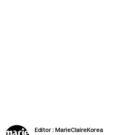
Editor :
MarieClaireKorea