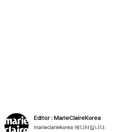
Editor :
MarieClaireKorea
marieclariekorea 에디터입니다.