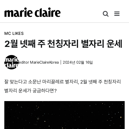
콘
텐
츠
로
MC LIKES
건
2월 넷째 주 천칭자리 별자리 운세
너
뛰
기
editor
MarieClaireKorea
|
2024년 02월 16일
잘 맞는다고 소문난 마리끌레르 별자리, 2월 넷째 주 천칭자리
별자리 운세가 궁금하다면?