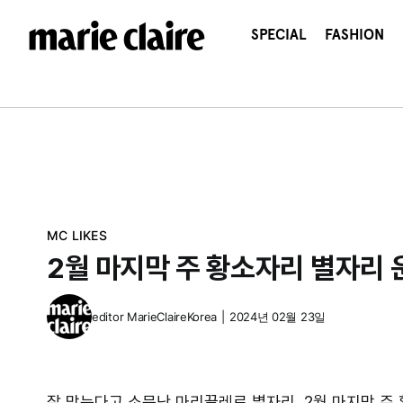
콘
텐
SPECIAL
FASHION
츠
로
건
너
뛰
기
MC LIKES
2월 마지막 주 황소자리 별자리 
editor
MarieClaireKorea
|
2024년 02월 23일
잘 맞는다고 소문난 마리끌레르 별자리, 2월 마지막 주