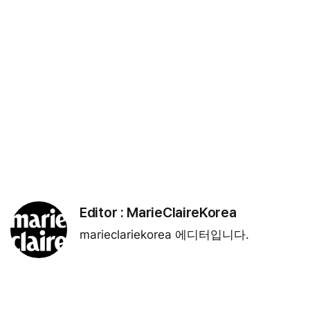
Editor :
MarieClaireKorea
marieclariekorea 에디터입니다.