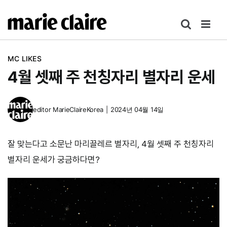
콘
텐
츠
로
MC LIKES
건
4월 셋째 주 천칭자리 별자리 운세
너
뛰
기
editor
MarieClaireKorea
|
2024년 04월 14일
잘 맞는다고 소문난 마리끌레르 별자리, 4월 셋째 주 천칭자리
별자리 운세가 궁금하다면?