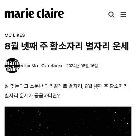
콘
텐
츠
로
MC LIKES
건
8월 넷째 주 황소자리 별자리 운세
너
뛰
기
editor
MarieClaireKorea
|
2024년 08월 16일
잘 맞는다고 소문난 마리끌레르 별자리, 8월 넷째 주 황소자리
별자리 운세가 궁금하다면?