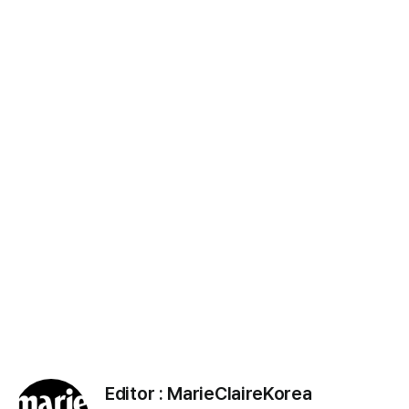
Editor :
MarieClaireKorea