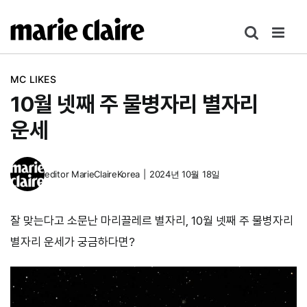
콘
텐
츠
로
MC LIKES
건
10월 넷째 주 물병자리 별자리
너
뛰
운세
기
editor
MarieClaireKorea
|
2024년 10월 18일
잘 맞는다고 소문난 마리끌레르 별자리, 10월 넷째 주 물병자리
별자리 운세가 궁금하다면?