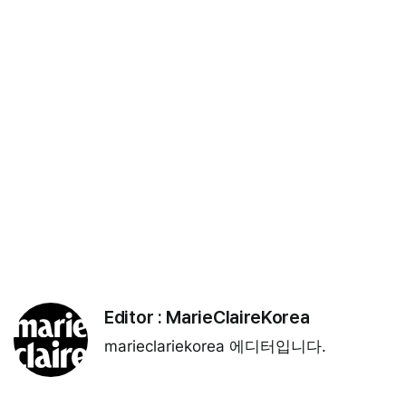
Editor :
MarieClaireKorea
marieclariekorea 에디터입니다.