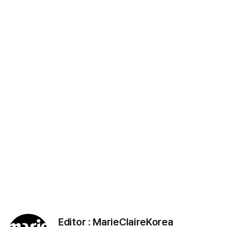
Editor :
MarieClaireKorea