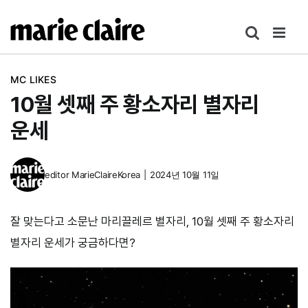
콘
텐
츠
로
MC LIKES
건
10월 셋째 주 황소자리 별자리
너
뛰
운세
기
editor
MarieClaireKorea
|
2024년 10월 11일
잘 맞는다고 소문난 마리끌레르 별자리, 10월 셋째 주 황소자리
별자리 운세가 궁금하다면?