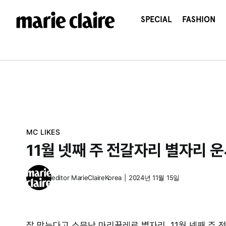
콘
텐
SPECIAL
FASHION
츠
로
건
너
뛰
기
MC LIKES
11월 넷째 주 전갈자리 별자리 
editor
MarieClaireKorea
|
2024년 11월 15일
잘 맞는다고 소문난 마리끌레르 별자리, 11월 넷째 주