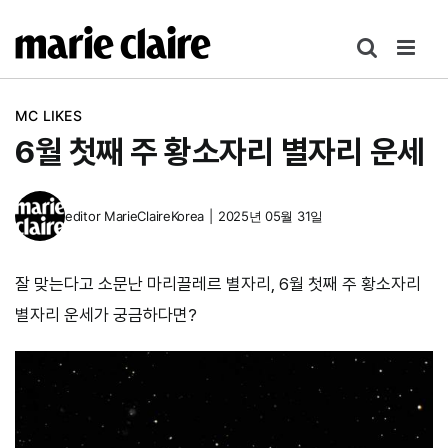
콘
텐
츠
로
MC LIKES
건
6월 첫째 주 황소자리 별자리 운세
너
뛰
기
editor
MarieClaireKorea
|
2025년 05월 31일
잘 맞는다고 소문난 마리끌레르 별자리, 6월 첫째 주 황소자리
별자리 운세가 궁금하다면?