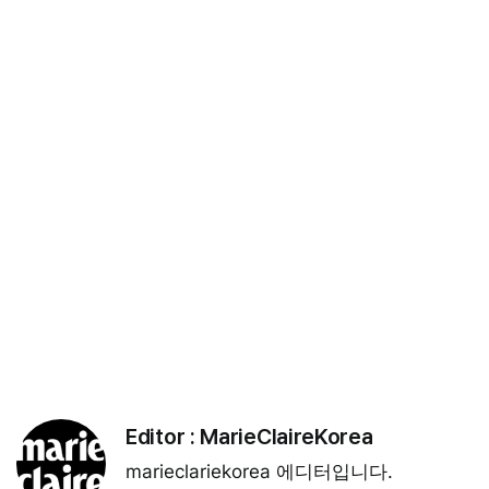
Editor :
MarieClaireKorea
marieclariekorea 에디터입니다.