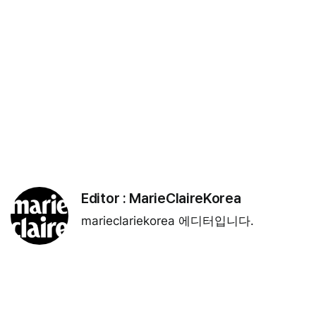
Editor :
MarieClaireKorea
marieclariekorea 에디터입니다.