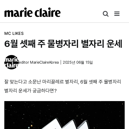
콘
텐
츠
로
MC LIKES
건
6월 셋째 주 물병자리 별자리 운세
너
뛰
기
editor
MarieClaireKorea
|
2025년 06월 15일
잘 맞는다고 소문난 마리끌레르 별자리, 6월 셋째 주 물병자리
별자리 운세가 궁금하다면?