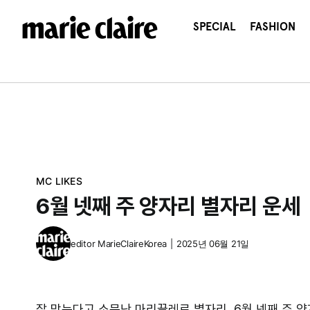
콘
텐
SPECIAL
FASHION
츠
로
건
너
뛰
기
MC LIKES
6월 넷째 주 양자리 별자리 운세
editor
MarieClaireKorea
|
2025년 06월 21일
잘 맞는다고 소문난 마리끌레르 별자리, 6월 넷째 주 