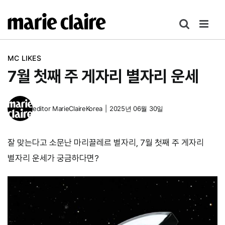
콘
텐
츠
로
MC LIKES
건
7월 첫째 주 게자리 별자리 운세
너
뛰
기
editor
MarieClaireKorea
|
2025년 06월 30일
잘 맞는다고 소문난 마리끌레르 별자리, 7월 첫째 주 게자리
별자리 운세가 궁금하다면?