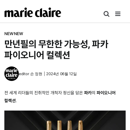
콘
텐
츠
로
NEWNEW
건
만년필의 무한한 가능성, 파카
너
뛰
파이오니어 컬렉션
기
editor
손 정현
|
2024년 06월 12일
전 세계 리더들의 진취적인 개척자 정신을 담은
파카
의
파이오니어
컬렉션
.