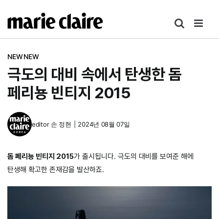
콘
텐
츠
로
NEWNEW
건
극도의 대비 속에서 탄생한 돔
너
뛰
페리뇽 빈티지 2015
기
editor
손 정현
|
2024년 08월 07일
돔 페리뇽 빈티지 2015
가 출시됩니다. 극도의 대비를 보여준 해에
탄생해 확고한 존재감을 발산하죠.