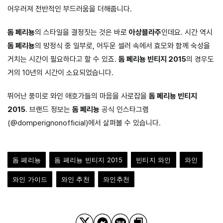
어우러져 전반적인 부드러움을 더해줍니다.
돔 페리뇽
의 스타일을 결정짓는 것은 바로
아상블라주
인데요. 시간 역시
돔 페리뇽
의 방정식 중 일부로, 어두운 셀러 속에서 효모와 함께 숙성을
거치는 시간이 필요하다고 할 수 있죠.
돔 페리뇽 빈티지 2015
의 경우도
거의 10년의 시간이 소요되었습니다.
뛰어난 풍미로 와인 애호가들의 마음을 사로잡을
돔 페리뇽 빈티지
2015
. 브랜드 정보는
돔 페리뇽
공식 인스타그램
(@domperignonofficial)에서 살펴볼 수 있습니다.
돔 페리뇽
돔 페리뇽 빈티지 2015
빈티지 와인
와인
와인 가이드
와인 추천
와인추천