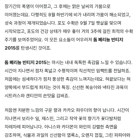
장기간의 폭염이 이어졌고, 그 후에는 맑은 날씨의 가뭄으로
이어졌는데요. 다행히도 8월 하반기에 비가 내리며 가뭄이 해소되었고,
성숙 과정이 재개되었습니다. 포도 수확은 9월 7일 햇살을 맞으며
시작되었고, 포도의 건강 상태가 매우 좋아 거의 3주에 걸친 최적의 수확
주기를 보여주었어요. 이 모든 요소들이 어우러져
돔 페리뇽 빈티지
2015
를 탄생시킨 것이죠.
돔 페리뇽 빈티지 2015
는 마시는 내내 독특한 촉감을 느낄 수 있습니다.
시간이 지나면서 점차 폭넓고 수평적이며 직선적인 임팩트를 전달하죠.
처음에는 섬세하다가 점차 풍성한 촉감이 느껴지는데요. 혀끝보다는 혀
양쪽에서 부드럽게 퍼지는 것이 특징. 신선한 복숭아와 넥타진 과육이
시트러스와 겐티안의 쓴맛을 감싸죠.
처음엔 차분한 느낌의 구운 향과 카카오 파우더의 향이 납니다. 시간이
지나면서 보리수 잎, 재스민, 그리고 작약 꽃의 향기가 꽃다발처럼
차례차례 피어납니다. 아니스와 카더몬이 와인의 강렬한 측면을
강조하며, 식물과 과일의 신선함이 엽록소, 오렌지 껍질, 그린 파파야와