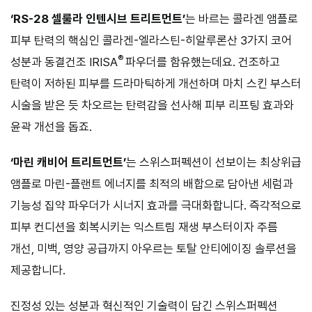
‘RS-28 셀룰라 인텐시브 트리트먼트’
는 바르는 콜라겐 앰플로
피부 탄력의 핵심인 콜라겐-엘라스틴-히알루론산 3가지 코어
®
성분과 동결건조 IRISA
파우더를 함유했는데요. 건조하고
탄력이 저하된 피부를 드라마틱하게 개선하며 마치 스킨 부스터
시술을 받은 듯 차오르는 탄력감을 선사해 피부 리프팅 효과와
윤곽 개선을 돕죠.
‘마린 캐비어 트리트먼트’
는 스위스퍼펙션이 선보이는 최상위급
앰플로 마린-플랜트 에너지를 최적의 배합으로 담아낸 세럼과
기능성 집약 파우더가 시너지 효과를 극대화합니다. 즉각적으로
피부 컨디션을 회복시키는 익스트림 재생 부스터이자 주름
개선, 미백, 영양 공급까지 아우르는 토탈 안티에이징 솔루션을
제공합니다.
진정성 있는 성분과 혁신적인 기술력이 담긴 스위스퍼펙션