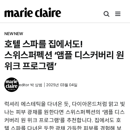
콘
텐
츠
로
NEWNEW
건
호텔 스파를 집에서도!
너
뛰
스위스퍼펙션 ‘앰플 디스커버리 원
기
위크 프로그램’
editor
박 상범
|
2025년 03월 04일
럭셔리 에스테틱을 다녀온 듯, 다이아몬드처럼 맑고 빛
나는 피부 광채를 원한다면 스위스퍼펙션의 ‘앰플 디스
커버리 원 위크 프로그램’를 추천합니다. 집에서도 호
텔 스파를 다녀온 듯한 광채 가득한 피부를 경험해 보