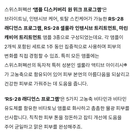
스위스퍼펙션
‘앰플 디스커버리 원 위크 프로그램’
은
브라이트닝, 인텐시브 케어, 토탈 스킨케어가 가능한
RS-28
래디언스 프로그램, RS-28 셀룰라 인텐시브 트리트먼트, 마린
캐비어 트리트먼트
앰플 3종으로 구성되었는데요. 각 앰플이
2개씩 포함된 세트로 1주 동안 집중적으로 사용하며 피부의
변화를 직접 경험할 수 있죠. 특히 모든 앰플에는
스위스퍼펙션의 독자적 특허 성분인 셀룰라 액티브 아이리사®
가 고농축으로 함유되어 있어 피부 본연의 아름다움을 되살리고
건강한 피부로 가꿔주는 데 도움을 줍니다.
‘RS-28 래디언스 프로그램’
은 5가지 고농축 비타민과 비타민
유도체를 함유한 비타토닝 앰플로 화사하고 촘촘한 물광 피부를
선사합니다. 칙칙한 피부 톤을 정돈하고 잡티 개선에 도움을
주어 균일하고 맑은 피부를 완성해주죠.