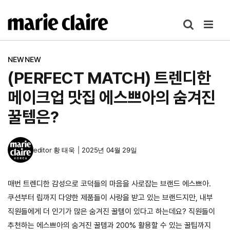
콘
텐
츠
로
NEWNEW
건
(PERFECT MATCH) 트렌디한
너
뛰
메이크업 맛집 에스쁘아의 숨겨진
기
꿀템은?
editor
황 태욱
|
2025년 04월 29일
매번 트렌디한 감성으로 코덕들의 마음을 사로잡는 브랜드 에스쁘아.
쿠션부터 립까지 다양한 제품들이 사랑을 받고 있는 브랜드지만, 내부
직원들에게 더 인기가 많은 숨겨진 꿀템이 있다고 하는데요? 직원들이
추천하는 에스쁘아의 숨겨진 꿀템과 200% 활용할 수 있는 꿀팁까지