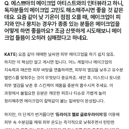
Q. 에스쁘아의 메이크업 아티스트와의 인터뷰라고 하니,
독자분들의 메이크업 고민도 해소해주시면 좋을 것 같은
데요. 요즘 같이 낮 기온이 점점 오를 때, 메이크업이 피
지와 만나 뭉치는 경우가 종종 있는 분들은 메이크업을
어떻게 하면 좋을까요? 조금 산뜻하게 시도해보니 메이
크업 들뜸이 오히려 심해졌다고 하네요.
KATE
) 요즘 같이 애매한 날씨엔 피부 메이크업을 하기 쉽지 않죠.
하지만 이 핵심만 알고 계시면 됩니다. 어느 계절이나 메이크업의
지속력과 매끈한 피부 바탕을 연출하려면, 피부의 열감을 낮추고 유수분
밸런스를 맞춰주는 것이 무엇보다 중요하죠. 세안 후, 미스트나 토너로
피부 열감을 낮춘 후 스킨케어 제품을 충분히 흡수시켜 주세요. 이
과정에서 불필요한 유분은 깨끗한 퍼프나 티슈로 가볍게 눌러
정리해주면 메이크업이 찰떡같이 붙는 밑바탕이 완성됩니다.
하지만, 이 단계가 번거롭다면 ‘
듀라이크 젤로 글로우라이저
‘를 이용해
피부 속 수분감을 채워 피부 온도는 즉각적으로 낮춰주면서 탄탄한