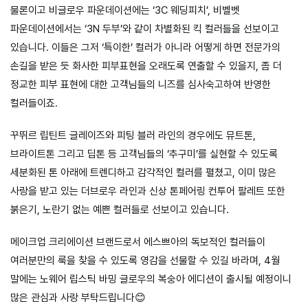
물론이고 비글로우 파운데이션에는 ‘3C 웨딩피치’, 비벨벳
파운데이션에서는 ‘3N 두부’와 같이 차별화된 킥 컬러들을 선보이고
있습니다. 이들은 그저 ‘특이한’ 컬러가 아니라 어떻게 하면 전문가의
손길을 받은 듯 화사한 피부표현을 오래도록 연출할 수 있을지, 좀 더
정교한 피부 표현에 대한 고객님들의 니즈를 심사숙고하여 반영한
컬러들이죠.
꾸뛰르 립틴트 글레이즈와 피팅 블러 라인의 경우에도 뮤트톤,
브라이트톤 그리고 딥톤 등 고객님들의 ‘추구미’를 실현할 수 있도록
세분화된 톤 아래에 트렌디하고 감각적인 컬러를 펼쳤고, 이미 많은
사랑을 받고 있는 더브로우 라인과 신상 톤페어링 컨투어 팔레트 또한
붉은기, 노란기 없는 예쁜 컬러들로 선보이고 있습니다.
메이크업 크리에이션 브랜드로서 에스쁘아의 독보적인 컬러들이
여러분만의 룩을 찾을 수 있도록 영감을 선물할 수 있길 바라며, 4월
말에는 노웨어 립스틱 바밍 글로우의 복숭아 에디션이 출시될 예정이니
많은 관심과 사랑 부탁드립니다😊