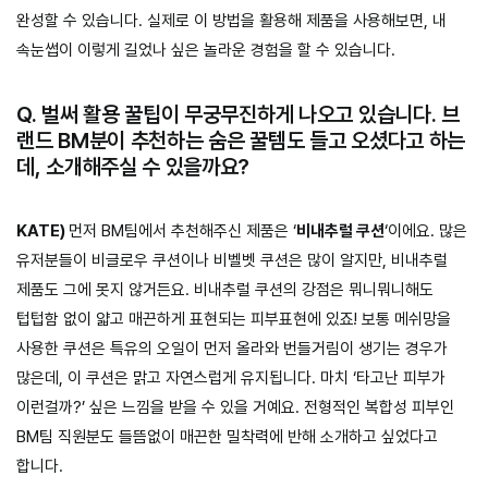
완성할 수 있습니다. 실제로 이 방법을 활용해 제품을 사용해보면, 내
속눈썹이 이렇게 길었나 싶은 놀라운 경험을 할 수 있습니다.
Q. 벌써 활용 꿀팁이 무궁무진하게 나오고 있습니다. 브
랜드 BM분이 추천하는 숨은 꿀템도 들고 오셨다고 하는
데, 소개해주실 수 있을까요?
KATE)
먼저 BM팀에서 추천해주신 제품은 ‘
비내추럴 쿠션
‘이에요. 많은
유저분들이 비글로우 쿠션이나 비벨벳 쿠션은 많이 알지만, 비내추럴
제품도 그에 못지 않거든요. 비내추럴 쿠션의 강점은 뭐니뭐니해도
텁텁함 없이 얇고 매끈하게 표현되는 피부표현에 있죠! 보통 메쉬망을
사용한 쿠션은 특유의 오일이 먼저 올라와 번들거림이 생기는 경우가
많은데, 이 쿠션은 맑고 자연스럽게 유지됩니다. 마치 ‘타고난 피부가
이런걸까?’ 싶은 느낌을 받을 수 있을 거예요. 전형적인 복합성 피부인
BM팀 직원분도 들뜸없이 매끈한 밀착력에 반해 소개하고 싶었다고
합니다.