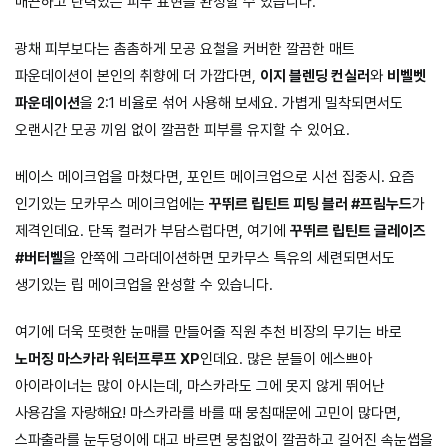
매끈하고 탄력있는 피부 표현을 완성할 수 있습니다.
광채 피부보다는 촘촘하게 모공 요철을 커버한 깔끔한 매트
파운데이션이 본인의 취향에 더 가깝다면,
이지 블렌딩 컨실러
와
비벨벳
파운데이션
을 2:1 비율로 섞어 사용해 보세요. 가볍게 밀착되면서도
오랜시간 모공 끼임 없이 깔끔한 피부를 유지할 수 있어요.
베이스 메이크업을 마쳤다면, 포인트 메이크업으로 시선 집중시. 요즘
인기있는 모카무스 메이크업에는
꾸뛰르 립틴트 피팅 블러 #프림누드
가
제격인데요. 단독 컬러가 부담스럽다면, 여기에
꾸뛰르 립틴트 글레이즈
#버터벨
을 안쪽에 그라데이션하면 모카무스 특유의 세련되면서도
생기있는 립 메이크업을 완성할 수 있습니다.
여기에 더욱 또렷한 눈매를 만들어줄 직원 추천 비장의 무기는 바로
노머징 마스카라 워터프루프 XP
인데요. 많은 분들이 에스쁘아
아이라이너는 많이 아시는데, 마스카라도 그에 못지 않게 뛰어난
사용감을 자랑해요! 마스카라를 바를 때 뭉침때문에 고민이 많다면,
스파출라를 눈두덩이에 대고 바르면 뭉침없이 깔끔하고 길어진 속눈썹을