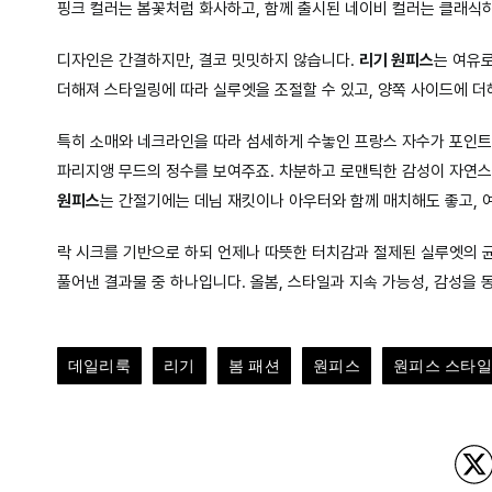
핑크 컬러는 봄꽃처럼 화사하고, 함께 출시된 네이비 컬러는 클래식
디자인은 간결하지만, 결코 밋밋하지 않습니다.
리기 원피스
는 여유
더해져 스타일링에 따라 실루엣을 조절할 수 있고, 양쪽 사이드에 더
특히 소매와 네크라인을 따라 섬세하게 수놓인 프랑스 자수가 포인트
파리지앵 무드의 정수를 보여주죠. 차분하고 로맨틱한 감성이 자연스
원피스
는 간절기에는 데님 재킷이나 아우터와 함께 매치해도 좋고,
락 시크를 기반으로 하되 언제나 따뜻한 터치감과 절제된 실루엣의 
풀어낸 결과물 중 하나입니다. 올봄, 스타일과 지속 가능성, 감성을
데일리룩
리기
봄 패션
원피스
원피스 스타