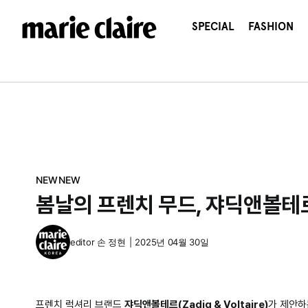
콘
텐
SPECIAL
FASHION
츠
로
건
너
뛰
기
NEWNEW
봄날의 프렌치 무드, 쟈딕앤볼테르
editor
손 정현
|
2025년 04월 30일
프렌치 럭셔리 브랜드
쟈딕앤볼테르(Zadig & Voltaire)
가 제안하