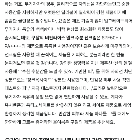
하는 거죠. 무기자차의 경우, 물리적으로 자외선을 차단하는만큼 순한
사용감을 자랑하지만 오랫동안 달라붙어 밀착력이 강한 제품이기에
꼼꼼한 클렌징은 필수입니다. 요즘은 제조 기술이 많이 업그레이드되어
무기자차 특유의 뻑뻑함이나 백탁 현상을 최소화한 제품들도 많이
출시되는데요.
구달
의
비건라이스 밀크 수분 선크림
은 SPF50+ /
PA++++의 제품으로 촉촉한 사용감이지만 겉은 보송하게 마무리되어,
선크림을 사용할 때 끈적이는 제품을 기피하는 분들이라면 한 번쯤
눈여겨보면 좋을 것 같습니다. 강인한 생명력을 지닌 제주산 ‘산듸 쌀’을
사용해 우수한 수분감을 느낄 수 있죠. 예민한 피부를 위해 자외선 차단
성분으로는 ‘징크옥사이드’ 성분만 사용했으며, 민감성 피부 사용 적합
테스트와 피부 자극 테스트까지 완료했습니다. 부드러운 발림감으로
무기자차 특유의 뭉침 또한 없어 편안하게 사용할 수 있죠. 게다가
옥시벤존과 옥티노세이트를 함유하지 않은 리프 세이프 제품으로 해양
환경까지 생각한 제품입니다. 민감한 피부라 제품 하나를 고를 때에도
깐깐하게 고르는 유저라면 올여름은 구달의 제품을 추천해요.