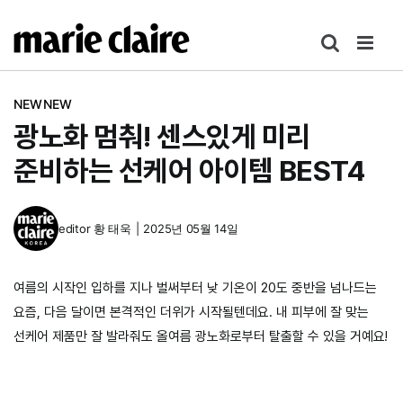
콘
텐
츠
로
NEWNEW
건
광노화 멈춰! 센스있게 미리
너
뛰
준비하는 선케어 아이템 BEST4
기
editor
황 태욱
|
2025년 05월 14일
여름의 시작인 입하를 지나 벌써부터 낮 기온이 20도 중반을 넘나드는
요즘, 다음 달이면 본격적인 더위가 시작될텐데요. 내 피부에 잘 맞는
선케어 제품만 잘 발라줘도 올여름 광노화로부터 탈출할 수 있을 거예요!