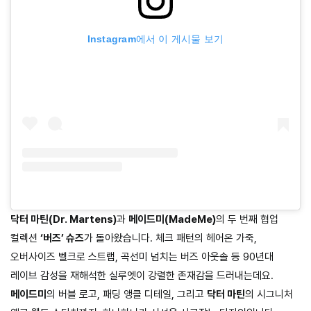
Instagram에서 이 게시물 보기
닥터 마틴(Dr. Martens)
과
메이드미(MadeMe)
의 두 번째 협업
컬렉션
‘버즈’ 슈즈
가 돌아왔습니다. 체크 패턴의 헤어온 가죽,
오버사이즈 벨크로 스트랩, 곡선미 넘치는 버즈 아웃솔 등 90년대
레이브 감성을 재해석한 실루엣이 강렬한 존재감을 드러내는데요.
메이드미
의 버블 로고, 패딩 앵클 디테일, 그리고
닥터 마틴
의 시그니처