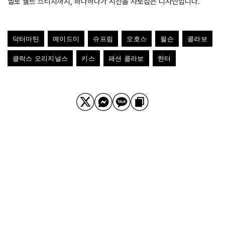
옐로 웰트 스티치까지, 하나하나가 시선을 사로잡는 디자인입니다.
닥터마틴
메이드미
슈프림
오호스
윌슨
콜라보
클락스 오리지널스
키스
패션 콜라보
헌터