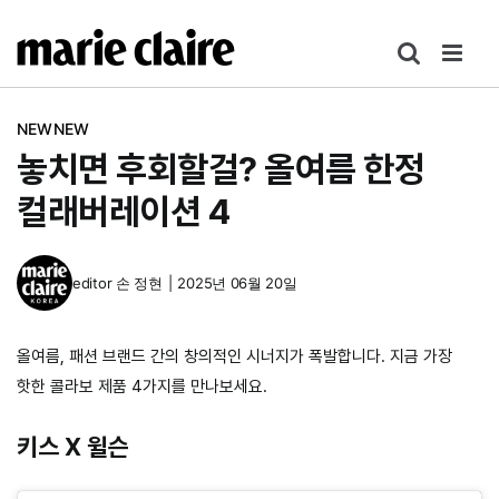
콘
텐
츠
로
NEWNEW
건
놓치면 후회할걸? 올여름 한정
너
뛰
컬래버레이션 4
기
editor
손 정현
|
2025년 06월 20일
올여름, 패션 브랜드 간의 창의적인 시너지가 폭발합니다. 지금 가장
핫한 콜라보 제품 4가지를 만나보세요.
키스 X 윌슨