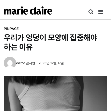
콘
텐
츠
로
PINPAGE
건
우리가 엉덩이 모양에 집중해야
너
뛰
하는 이유
기
editor
김시언
|
2025년 12월 17일