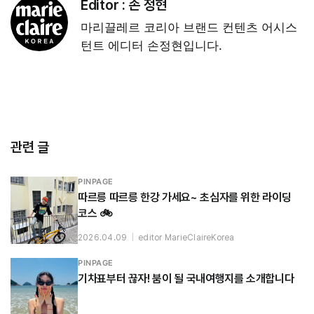
Editor :
손 정현
마리끌레르 코리아 브랜드 컨텐츠 어시스
턴트 에디터 손정현입니다.
관련 글
PINPAGE
따르릉 따르릉 한강 가세요~ 초심자를 위한 라이딩
코스 🚲
2026.04.09
|
editor MarieClaireKorea
PINPAGE
기차표부터 끊자! 붐이 될 국내여행지를 소개합니다