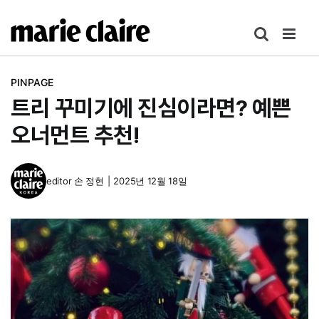
콘
텐
츠
로
PINPAGE
건
트리 꾸미기에 진심이라면? 예쁜
너
뛰
오너먼트 추천!
기
editor
손 정현
|
2025년 12월 18일