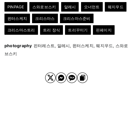
PINPAGE
스와로브스키
알레시
오너먼트
웨지우드
윈터스케치
크리스마스
크리스마스준비
크리스마스트리
트리 장식
트리꾸미기
핀페이지
photography
핀터레스트, 알레시, 윈터스케치, 웨지우드, 스와로
브스키