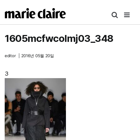
콘
텐
츠
로
1605mcfwcolmj03_348
건
너
뛰
editor
|
2016년 05월 20일
기
3