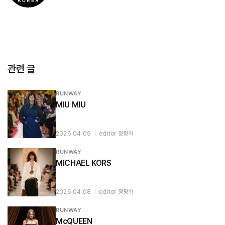
관련 글
RUNWAY
MIU MIU
2026.04.09
|
editor 정평화
RUNWAY
MICHAEL KORS
2026.04.08
|
editor 정평화
RUNWAY
McQUEEN