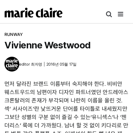
콘
텐
츠
로
RUNWAY
건
Vivienne Westwood
너
뛰
기
editor
최자영
|
2016년 05월 17일
먼저 달라진 브랜드 이름부터 숙지해야 한다. 비비안
웨스트우드의 남편이자 디자인 파트너였던 안드레아스
크론탈러의 존재가 부각되며 나란히 이름을 올린 것.
섹‘ 서사이즈’란 낯뜨거운 단어를 타이틀로 내세웠지만
그보단 성별의 구분 없이 즐길 수 있는‘유니섹스’나 ‘젠
더리스’ 룩에 더 가까웠다. 남녀 할 것 없이 키다리로 만