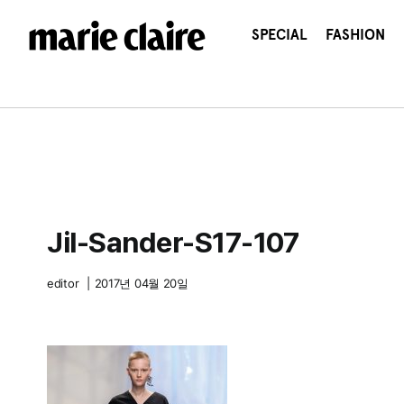
콘
텐
SPECIAL
FASHION
츠
로
건
너
뛰
기
Jil-Sander-S17-107
editor
|
2017년 04월 20일