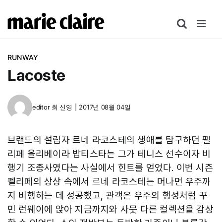
콘
텐
츠
로
RUNWAY
건
Lacoste
너
뛰
기
editor
최 신영
|
2017년 08월 04일
브랜드의 설립자 르네 라코스테의 생애를 탐구하던 펠
리페 올리베이라 밥티스타는 그가 테니스 선수이자 비
행기 조종사였다는 사실에서 힌트를 얻었다. 이번 시즌
펠리페의 상상 속에서 르네 라코스테는 머나먼 우주까
지 비행하는 데 성공했고, 관객은 우주의 행성처럼 꾸
민 런웨이에 앉아 지금까지와 사뭇 다른 컬렉션을 감상