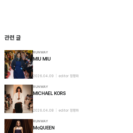
관련 글
RUNWAY
MIU MIU
2026.04.09
|
editor 정평화
RUNWAY
MICHAEL KORS
2026.04.08
|
editor 정평화
RUNWAY
McQUEEN