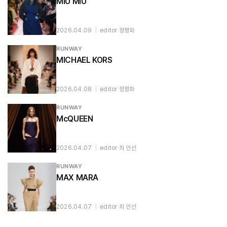
MIU MIU
2026.04.09
|
editor 정평화
RUNWAY
MICHAEL KORS
2026.04.08
|
editor 정평화
RUNWAY
McQUEEN
2026.04.07
|
editor 최 인선
RUNWAY
MAX MARA
2026.04.07
|
editor 최 인선