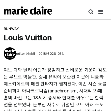
콘
텐
츠
로
RUNWAY
건
Louis Vuitton
너
뛰
기
editor
이세희
|
2018년 02월 08일
여느 때와 달리 어딘가 장엄하고 신비로운 기운이 감도
는 루브르 박물관. 중세 유적이 보존된 이곳에 니콜라
제스키에르의 패션 판타지가 펼쳐졌다. 이번 시즌 쇼를
준비하며 아나크로니즘(anachronism, 시대착오)에
흠뻑 빠진 그는 18세기 중세와 현재를 아우르는 컬렉
션을 선보였다. 눈부신 자수로 뒤덮인 코트 아래 스포