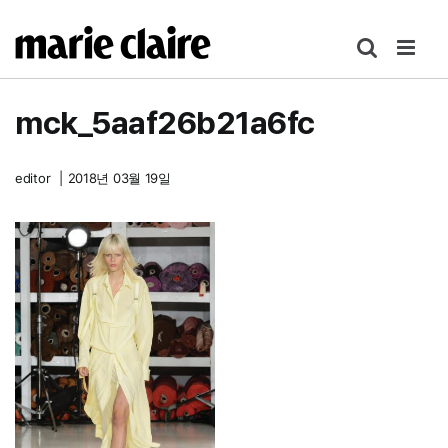
콘
텐
츠
로
mck_5aaf26b21a6fc
건
너
뛰
editor
|
2018년 03월 19일
기