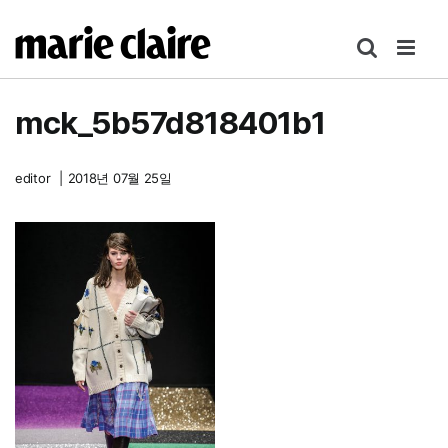
콘
텐
츠
로
mck_5b57d818401b1
건
너
뛰
editor
|
2018년 07월 25일
기