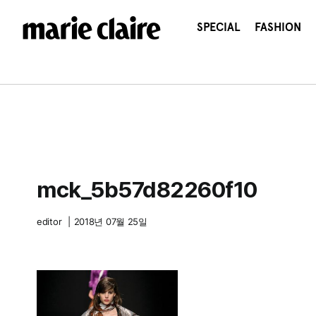
콘
텐
SPECIAL
FASHION
츠
로
건
너
뛰
기
mck_5b57d82260f10
editor
|
2018년 07월 25일