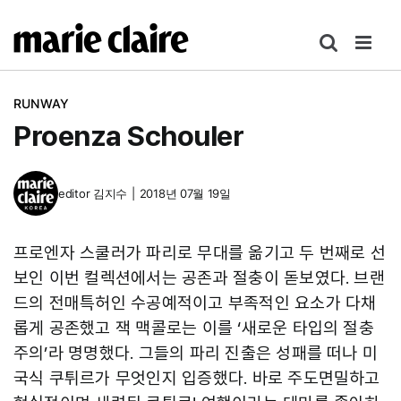
콘
텐
츠
로
RUNWAY
건
Proenza Schouler
너
뛰
기
editor
김지수
|
2018년 07월 19일
프로엔자 스쿨러가 파리로 무대를 옮기고 두 번째로 선
보인 이번 컬렉션에서는 공존과 절충이 돋보였다. 브랜
드의 전매특허인 수공예적이고 부족적인 요소가 다채
롭게 공존했고 잭 맥콜로는 이를 ‘새로운 타입의 절충
주의’라 명명했다. 그들의 파리 진출은 성패를 떠나 미
국식 쿠튀르가 무엇인지 입증했다. 바로 주도면밀하고