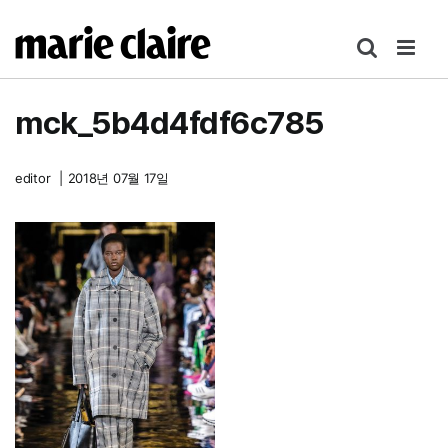
콘
텐
츠
로
mck_5b4d4fdf6c785
건
너
뛰
editor
|
2018년 07월 17일
기