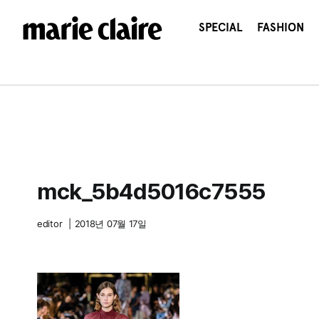
콘
텐
SPECIAL
FASHION
츠
로
건
너
뛰
기
mck_5b4d5016c7555
editor
|
2018년 07월 17일