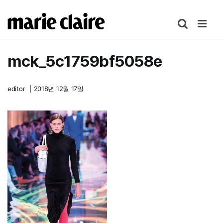
콘
텐
츠
로
mck_5c1759bf5058e
건
너
뛰
editor
|
2018년 12월 17일
기