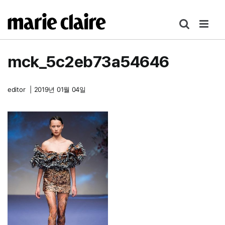
콘
텐
츠
로
mck_5c2eb73a54646
건
너
뛰
editor
|
2019년 01월 04일
기