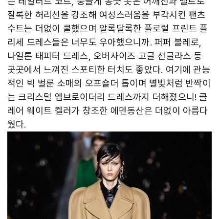
는 테일러드 코트, 둥글게 봉긋 솟은 어깨선과 벨트로
잘록한 허리선을 강조해 여성스러움을 부각시킨 팬츠
수트는 더없이 쿨했으며 알록달록한 플로럴 프린트 플
리세 드레스들은 너무도 우아했으니까. 퍼퍼 볼레로,
나일론 태피터 드레스, 오버사이즈 고글 선글라스 등
곳곳에서 느껴진 스포티한 터치도 좋았다. 여기에 관능
적인 빅 벌룬 소매의 오프숄더 톱이며 별빛처럼 반짝이
는 크리스털 엠브로이더리 드레스까지 더해졌으니! 클
레어 웨이트 켈러가 창조한 에덴동산은 더없이 아름다
웠다.