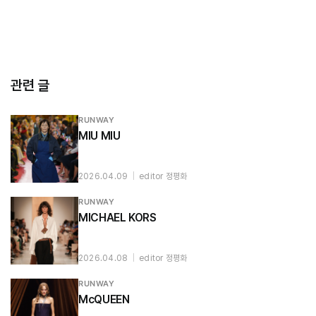
관련 글
RUNWAY
MIU MIU
2026.04.09
|
editor 정평화
RUNWAY
MICHAEL KORS
2026.04.08
|
editor 정평화
RUNWAY
McQUEEN