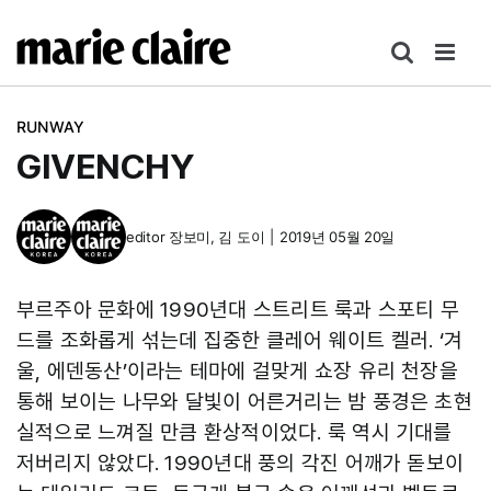
콘
텐
츠
로
RUNWAY
건
GIVENCHY
너
뛰
기
editor
장보미
,
김 도이
|
2019년 05월 20일
부르주아 문화에 1990년대 스트리트 룩과 스포티 무
드를 조화롭게 섞는데 집중한 클레어 웨이트 켈러. ‘겨
울, 에덴동산’이라는 테마에 걸맞게 쇼장 유리 천장을
통해 보이는 나무와 달빛이 어른거리는 밤 풍경은 초현
실적으로 느껴질 만큼 환상적이었다. 룩 역시 기대를
저버리지 않았다. 1990년대 풍의 각진 어깨가 돋보이