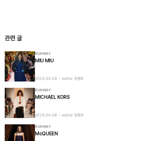
관련 글
RUNWAY
MIU MIU
2026.04.09
|
editor 정평화
RUNWAY
MICHAEL KORS
2026.04.08
|
editor 정평화
RUNWAY
McQUEEN