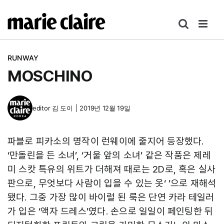
콘
텐
츠
로
RUNWAY
건
MOSCHINO
너
뛰
기
editor
김 도이
|
2019년 12월 19일
파블로 피카소의 명작이 런웨이에 줄지어 등장했다.
‘만돌린을 든 소녀’, ‘거울 앞의 소녀’ 같은 작품은 제레
미 스캇 특유의 위트가 더해져 때로는 2D로, 혹은 실사
판으로, 무엇보다 사람이 입을 수 있는 옷‘ ’으로 재해석
됐다. 그중 가장 많이 바이럴 된 룩은 단연 카라 테일러
가 입은 ‘액자 드레스’였다. 손으로 일일이 페인팅한 뒤