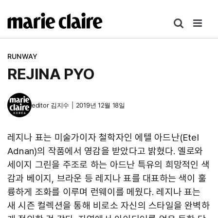
콘
텐
츠
로
RUNWAY
건
REJINA PYO
너
뛰
기
editor
김지수
|
2019년 12월 18일
레지나 표는 미술가이자 철학자인 에텔 아드난(Etel
Adnan)의 작품에서 영감을 받았다고 밝혔다. 옐로와
세이지 그린을 주조로 하는 아드난 특유의 희망적인 색
감과 베이지, 브라운 등 레지나 표를 대표하는 색이 훌
륭하게 조화를 이루며 런웨이를 메웠다. 레지나 표는
새 시즌 컬렉션을 통해 비로소 자신의 스타일을 완벽하