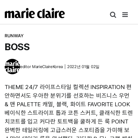
콘
텐
츠
로
RUNWAY
건
BOSS
너
뛰
기
editor
MarieClaireKorea
|
2022년 01월 02일
THEME 24/7 라이프스타일 컬렉션 INSPIRATION 편
안하면서도 우아한 분위기를 선호하는 비즈니스 우먼
& 맨 PALETTE 캐멀, 블랙, 화이트 FAVORITE LOOK
베이식한 스트라이프 톱과 코튼 스커트, 클래식한 트렌
치코트를 입고 커다란 토트백을 쿨하게 든 룩 POINT
완벽한 테일러링에 고급스러운 스포티즘을 가미해 보