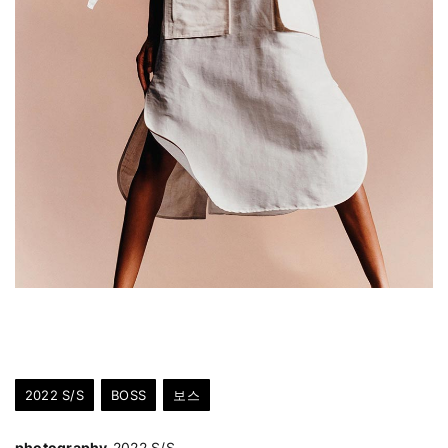
2022 S/S
BOSS
보스
photography
2022 S/S