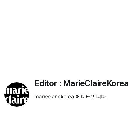
Editor :
MarieClaireKorea
marieclariekorea 에디터입니다.