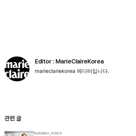
Editor :
MarieClaireKorea
marieclariekorea 에디터입니다.
관련 글
RUNWAY_VIDEO