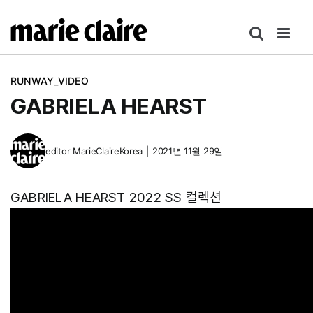
콘
텐
츠
로
RUNWAY_VIDEO
건
GABRIELA HEARST
너
뛰
기
editor
MarieClaireKorea
|
2021년 11월 29일
GABRIELA HEARST 2022 SS 컬렉션