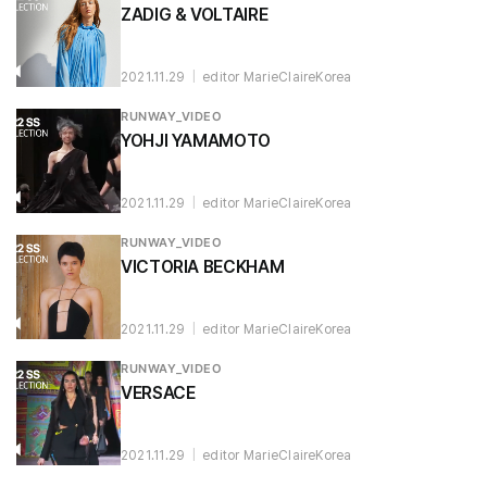
ZADIG & VOLTAIRE
2021.11.29
|
editor MarieClaireKorea
RUNWAY_VIDEO
YOHJI YAMAMOTO
2021.11.29
|
editor MarieClaireKorea
RUNWAY_VIDEO
VICTORIA BECKHAM
2021.11.29
|
editor MarieClaireKorea
RUNWAY_VIDEO
VERSACE
2021.11.29
|
editor MarieClaireKorea