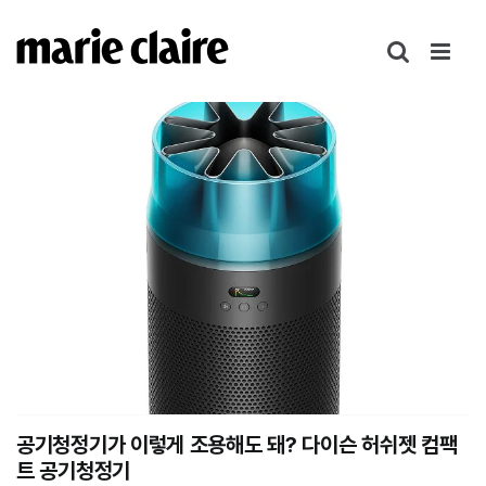
콘
텐
츠
로
건
너
뛰
기
공기청정기가 이렇게 조용해도 돼? 다이슨 허쉬젯 컴팩
트 공기청정기