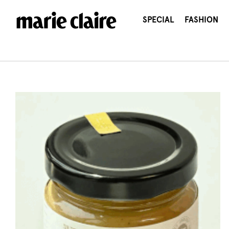
콘
텐
SPECIAL
FASHION
츠
로
건
너
뛰
기