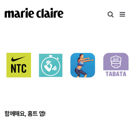
콘
텐
츠
로
건
너
뛰
기
함께해요, 홈트 앱!