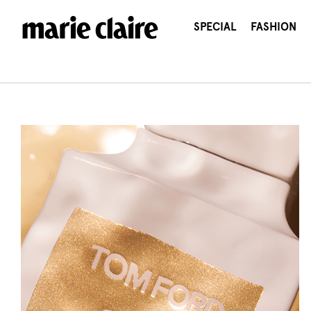
콘
텐
SPECIAL
FASHION
츠
로
건
너
뛰
기