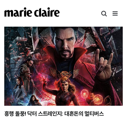
콘
텐
츠
로
건
너
뛰
기
흥행 돌풍! 닥터 스트레인지: 대혼돈의 멀티버스