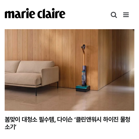
콘
텐
츠
로
건
너
뛰
기
봄맞이 대청소 필수템, 다이슨 ‘클린앤워시 하이진 물청
소기’