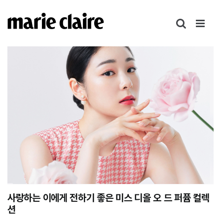
콘
텐
츠
로
건
너
뛰
기
사랑하는 이에게 전하기 좋은 미스 디올 오 드 퍼퓸 컬렉
션